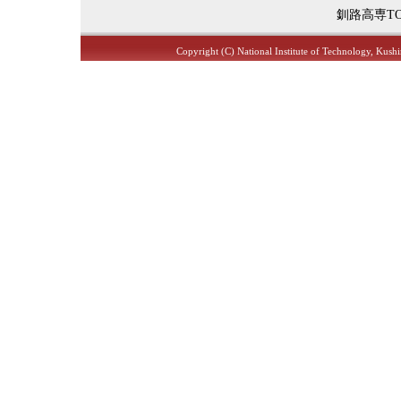
釧路高専T
Copyright (C) National Institute of Technology, Kushi