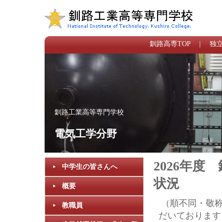
釧路高専TOP
|
独立
釧路工業高等専門学校
電気工学分野
2026年
中学生の皆さんへ
状況
概要
（順不同・敬
教職員
だいております