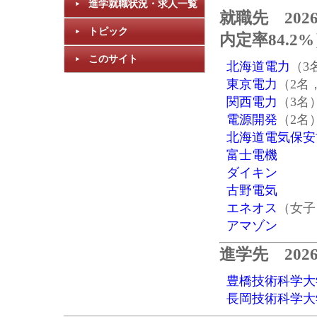
進学就職状況・求人一覧
就職先 20
トピック
内定率84.2
このサイト
北海道電力
（3
東京電力
（2名
関西電力
（3名
電源開発
（2名
北海道電気保安
富士電機
ダイキン
古野電気
エネオス
（女子
アマゾン
進学先 202
豊橋技術科学大
長岡技術科学大