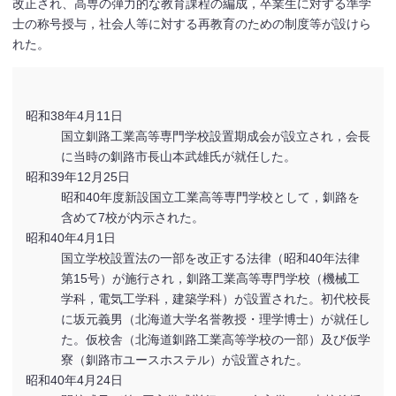
改正され、高専の弾力的な教育課程の編成，卒業生に対する準学
士の称号授与，社会人等に対する再教育のための制度等が設けら
れた。
昭和38年4月11日
国立釧路工業高等専門学校設置期成会が設立され，会長
に当時の釧路市長山本武雄氏が就任した。
昭和39年12月25日
昭和40年度新設国立工業高等専門学校として，釧路を
含めて7校が内示された。
昭和40年4月1日
国立学校設置法の一部を改正する法律（昭和40年法律
第15号）が施行され，釧路工業高等専門学校（機械工
学科，電気工学科，建築学科）が設置された。初代校長
に坂元義男（北海道大学名誉教授・理学博士）が就任し
た。仮校舎（北海道釧路工業高等学校の一部）及び仮学
寮（釧路市ユースホステル）が設置された。
昭和40年4月24日