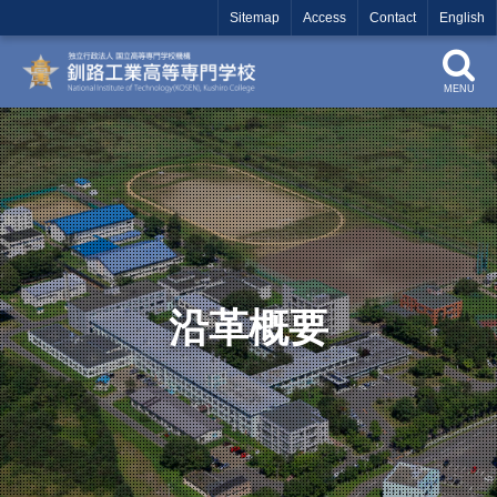
Sitemap
Access
Contact
English
MENU
沿革概要