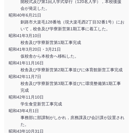
開校式及び第1回入学式挙行（120名入学），本校後援
会が発足した。
昭和40年6月21日
釧路市大楽毛128番地（現大楽毛西2丁目32番1号）にお
いて，校舎及び学寮新営第1期工事に着工した。
昭和41年3月10日
校舎及び学寮新営第1期工事完成
昭和41年3月20日・3月21日
仮校舎から本校舎へ移転した。
昭和41年11月16日
校舎及び学寮新営第2期工事並びに体育館新営工事完成
昭和42年11月7日
校舎及び学寮新営第3期工事並びに環境整備第1期工事
完成
昭和42年11月10日
学生食堂新営工事完成
昭和43年4月1日
事務部に部課制がしかれ，庶務課及び会計課が設置され
た。
昭和43年10月31日