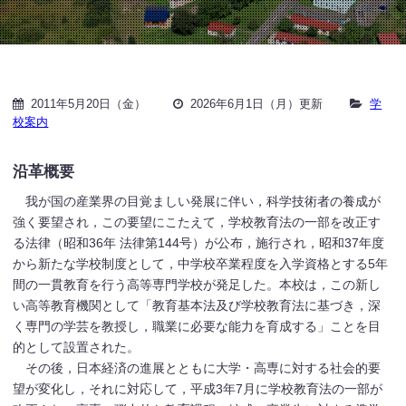
2011年5月20日（金）
2026年6月1日（月）更新
学
校案内
沿革概要
我が国の産業界の目覚ましい発展に伴い，科学技術者の養成が
強く要望され，この要望にこたえて，学校教育法の一部を改正す
る法律（昭和36年 法律第144号）が公布，施行され，昭和37年度
から新たな学校制度として，中学校卒業程度を入学資格とする5年
間の一貫教育を行う高等専門学校が発足した。本校は，この新し
い高等教育機関として「教育基本法及び学校教育法に基づき，深
く専門の学芸を教授し，職業に必要な能力を育成する」ことを目
的として設置された。
その後，日本経済の進展とともに大学・高専に対する社会的要
望が変化し，それに対応して，平成3年7月に学校教育法の一部が