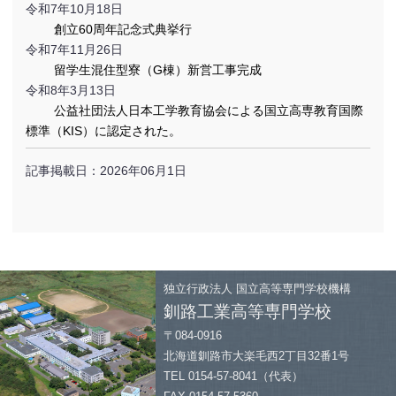
令和7年10月18日
創立60周年記念式典挙行
令和7年11月26日
留学生混住型寮（G棟）新営工事完成
令和8年3月13日
公益社団法人日本工学教育協会による国立高専教育国際
標準（KIS）に認定された。
記事掲載日：2026年06月1日
独立行政法人
国立高等専門学校機構
釧路工業高等専門学校
〒084-0916
北海道釧路市大楽毛西2丁目32番1号
TEL 0154-57-8041（代表）