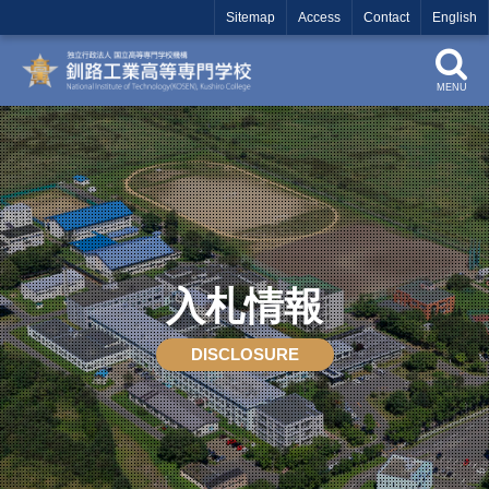
Sitemap
Access
Contact
English
MENU
入札情報
DISCLOSURE