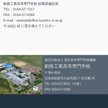
釧路工業高等専門学校 総務課施設係
TEL：0154-57-7217
FAX：0154-57-5360
E-mail：sisetu[at]office.kushiro-ct.ac.jp
※ [at]は @ に置き換えてください
独立行政法人
国立高等専門学校機構
釧路工業高等専門学校
〒084-0916
北海道釧路市大楽毛西2丁目32番1号
TEL 0154-57-8041（代表）
FAX 0154-57-5360