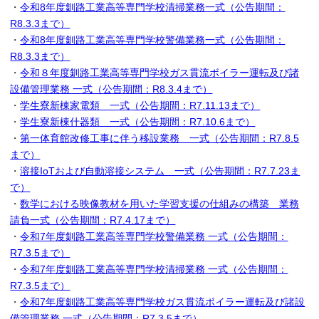
・
令和8年度釧路工業高等専門学校清掃業務一式（公告期間：
R8.3.3まで）
・
令和8年度釧路工業高等専門学校警備業務一式（公告期間：
R8.3.3まで）
・
令和８年度釧路工業高等専門学校ガス貫流ボイラー運転及び諸
設備管理業務 一式（公告期間：R8.3.4まで）
・
学生寮新棟家電類 一式（公告期間：R7.11.13まで）
・
学生寮新棟什器類 一式（公告期間：R7.10.6まで）
・
第一体育館改修工事に伴う移設業務 一式（公告期間：R7.8.5
まで）
・
溶接IoTおよび自動溶接システム 一式（公告期間：R7.7.23ま
で）
・
数学における映像教材を用いた学習支援の仕組みの構築 業務
請負一式（公告期間：R7.4.17まで）
・
令和7年度釧路工業高等専門学校警備業務 一式（公告期間：
R7.3.5まで）
・
令和7年度釧路工業高等専門学校清掃業務 一式（公告期間：
R7.3.5まで）
・
令和7年度釧路工業高等専門学校ガス貫流ボイラー運転及び諸設
備管理業務 一式（公告期間：R7.3.5まで）