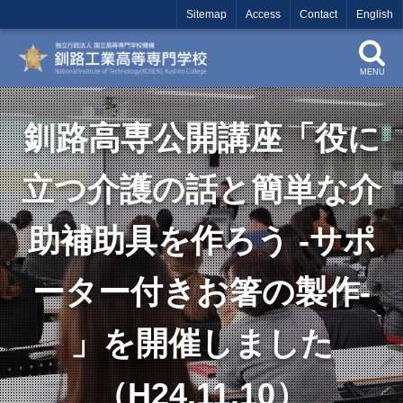
Sitemap
Access
Contact
English
MENU
釧路高専公開講座「役に
立つ介護の話と簡単な介
助補助具を作ろう -サポ
ーター付きお箸の製作-
」を開催しました
（H24.11.10）