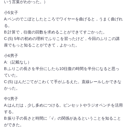
いう言葉がわかった。）
小5女子
A:ペンのでこぼとしたところでワイヤーを曲げると，うまく曲げれ
る。
B:計算で，往復の回数を求めることができてすごかった。
C:(5) 5年の初めの理科でふりこを習ったけど，今回のふりこの講
座でもっと知ることができて，よかった。
小6男子
A:（記載なし）
B:ふりこの長さを半分にしたら10往復の時間を半分になると思っ
ていた。
C:(5) はんだごてがこわくて手がふるえた。直線レールしかできな
かった。
中1男子
A:はんだは，少し多めにつける。ピンセットやラジオペンチを活用
する。
B:振り子の長さと時間に「√」の関係があるということを知ること
ができた。