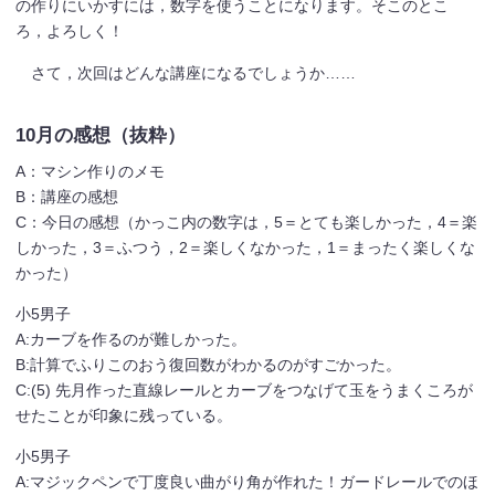
の作りにいかすには，数字を使うことになります。そこのとこ
ろ，よろしく！
さて，次回はどんな講座になるでしょうか……
10月の感想（抜粋）
A：マシン作りのメモ
B：講座の感想
C：今日の感想（かっこ内の数字は，5＝とても楽しかった，4＝楽
しかった，3＝ふつう，2＝楽しくなかった，1＝まったく楽しくな
かった）
小5男子
A:カーブを作るのが難しかった。
B:計算でふりこのおう復回数がわかるのがすごかった。
C:(5) 先月作った直線レールとカーブをつなげて玉をうまくころが
せたことが印象に残っている。
小5男子
A:マジックペンで丁度良い曲がり角が作れた！ガードレールでのほ