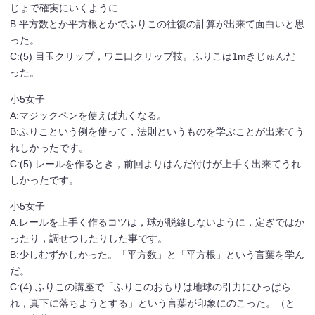
じょで確実にいくように
B:平方数とか平方根とかでふりこの往復の計算が出来て面白いと思
った。
C:(5) 目玉クリップ，ワニ口クリップ技。ふりこは1mきじゅんだ
った。
小5女子
A:マジックペンを使えば丸くなる。
B:ふりこという例を使って，法則というものを学ぶことが出来てう
れしかったです。
C:(5) レールを作るとき，前回よりはんだ付けが上手く出来てうれ
しかったです。
小5女子
A:レールを上手く作るコツは，球が脱線しないように，定ぎではか
ったり，調せつしたりした事です。
B:少しむずかしかった。「平方数」と「平方根」という言葉を学ん
だ。
C:(4) ふりこの講座で「ふりこのおもりは地球の引力にひっぱら
れ，真下に落ちようとする」という言葉が印象にのこった。（と