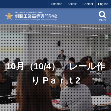
Sitemap
Access
Contact
English
MENU
10月（10/4） レール作
り Pａｒｔ2