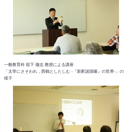
一般教育科 舘下 徹志 教授による講座
「太宰にさそわれ，西鶴としたしむ -『新釈諸国噺』の世界-」の
様子