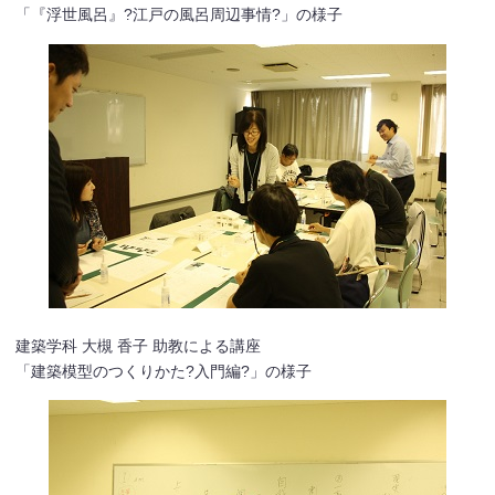
「『浮世風呂』?江戸の風呂周辺事情?」の様子
建築学科 大槻 香子 助教による講座
「建築模型のつくりかた?入門編?」の様子