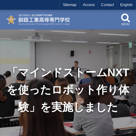
Sitemap
Access
Contact
English
MENU
「マインドストームNXT
を使ったロボット作り体
験」を実施しました