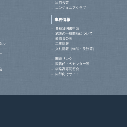
出前授業
エンジュニアクラブ
事務情報
各種証明書申請
施設の一般開放について
教職員公募
タル
工事情報
入札情報（物品・役務等）
ー
関連リンク
図書館・各センター等
釧路高専同窓会
会
内部向けサイト