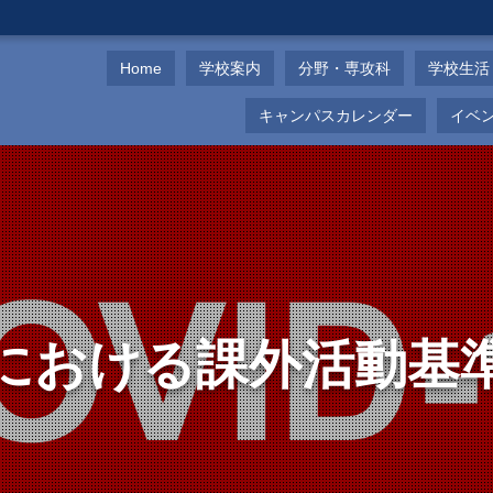
Home
学校案内
分野・専攻科
学校生活
キャンパスカレンダー
イベ
における課外活動基