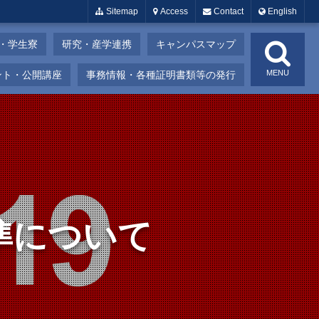
Sitemap
Access
Contact
English
・学生寮
研究・産学連携
キャンパスマップ
MENU
ント・公開講座
事務情報・各種証明書類等の発行
準について