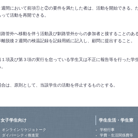
２週間において前項①と②の要件を満たした者は、活動を開始できる。
もって活動を再開できる。
釧路管外へ移動を伴う活動及び釧路管外からの参加者と接することのあ
等離脱後２週間の検温記録を記録用紙に記入し、顧問に提出すること。
第１項及び第３項の実行を怠っている学生又は不正に報告等を行った学
る。
場合は、原則として、当該学生の活動を停止するものとする。
女子学生向け
学生生活・学生寮
オンラインリケジョトーク
学校行事
ダイバーシティ推進室
学費・生活関係費等