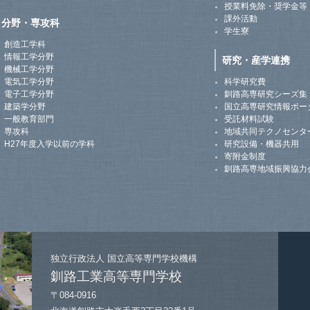
授業料免除・奨学金等
課外活動
分野・専攻科
学生寮
創造工学科
情報工学分野
研究・産学連携
機械工学分野
電気工学分野
科学研究費
電子工学分野
釧路高専研究シーズ集
建築学分野
国立高専研究情報ポー
一般教育部門
受託材料試験
専攻科
地域共同テクノセンタ
H27年度入学以前の学科
研究設備・機器共用
寄附金制度
釧路高専地域振興協力
独立行政法人
国立高等専門学校機構
釧路工業高等専門学校
〒084-0916