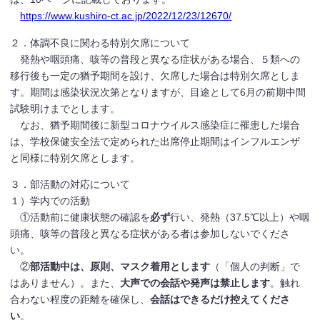
https://www.kushiro-ct.ac.jp/2022/12/23/12670/
２．体調不良に関わる特別欠席について
発熱や咽頭痛、咳等の普段と異なる症状がある場合、５類への
移行後も一定の猶予期間を設け、欠席した場合は特別欠席としま
す。期間は感染状況次第となりますが、目途として6月の前期中間
試験明けまでとします。
なお、猶予期間後に新型コロナウイルス感染症に罹患した場合
は、学校保健安全法で定められた出席停止期間はインフルエンザ
と同様に特別欠席とします。
３．部活動の対応について
１）学内での活動
①活動前に健康状態の確認を
必ず
行い、発熱（37.5℃以上）や咽
頭痛、咳等の普段と異なる症状がある者は参加しないでくださ
い。
②
部活動中は、原則、マスク着用とします
（「個人の判断」で
はありません）。また、
大声での会話や発声は禁止します
。触れ
合わない程度の距離を確保し、
会話はできるだけ控えてくださ
い
。