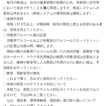
毎日の検温は、自分の健康状態の把握のため、登校前に自宅等
において各自で行うことを
強く
推奨しますが、検温システムへの
報告は求めません（検温システムの運用自体は継続します）。
〇体調不良時
発熱（37.5℃以上）や咽頭痛、咳等の普段と異なる症状がある者
は、登校を控えてください。
〇消毒用アルコール類の設置
消毒用アルコールおよび各教室のアルコールウエットティッシ
ュの設置は当面の間、継続します。
掃除の際の消毒用アルコールを用いての清拭消毒、授業終了後
のキーボード、マウス等共用物品の都度の消毒清拭は必要ありま
せんが、建物や教室等に入る際及び共用のものに触れた後は、手
指衛生を行ってください。
〇教室・実験室等の換気
これまで通り、忘れずに換気を行ってください。
〇本校の新型コロナウイルス対応について
本校では、新型コロナウイルス対応ガイドラインを定めており
ますので、下記URLをご覧ください。
なお、感染者、濃厚接触者、感染疑い者の取り扱いについて
は、10ページに記載しております。