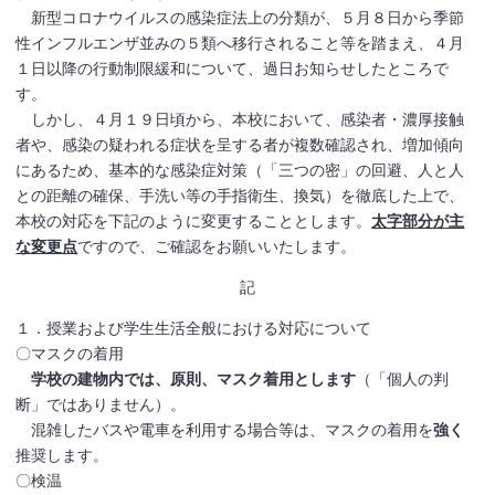
新型コロナウイルスの感染症法上の分類が、５月８日から季節
性インフルエンザ並みの５類へ移行されること等を踏まえ、４月
１日以降の行動制限緩和について、過日お知らせしたところで
す。
しかし、４月１９日頃から、本校において、感染者・濃厚接触
者や、感染の疑われる症状を呈する者が複数確認され、増加傾向
にあるため、基本的な感染症対策（「三つの密」の回避、人と人
との距離の確保、手洗い等の手指衛生、換気）を徹底した上で、
本校の対応を下記のように変更することとします。
太字部分が主
な変更点
ですので、ご確認をお願いいたします。
記
１．授業および学生生活全般における対応について
〇マスクの着用
学校の建物内では、原則、マスク着用とします
（「個人の判
断」ではありません）。
混雑したバスや電車を利用する場合等は、マスクの着用を
強く
推奨します。
〇検温