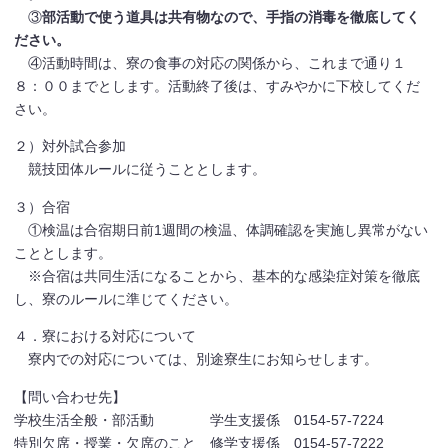
③
部活動で使う道具は共有物なので、手指の消毒を徹底してく
ださい。
④活動時間は、寮の食事の対応の関係から、これまで通り１
８：００までとします。活動終了後は、すみやかに下校してくだ
さい。
２）対外試合参加
競技団体ルールに従うこととします。
３）合宿
①検温は合宿期日前1週間の検温、体調確認を実施し異常がない
こととします。
※合宿は共同生活になることから、基本的な感染症対策を徹底
し、寮のルールに準じてください。
４．寮における対応について
寮内での対応については、別途寮生にお知らせします。
【問い合わせ先】
学校生活全般・部活動 学生支援係 0154-57-7224
特別欠席・授業・欠席のこと 修学支援係 0154-57-7222