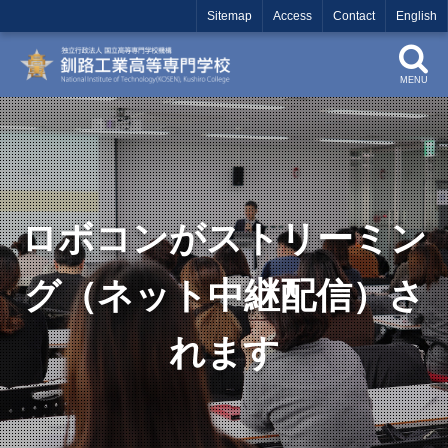
Sitemap
Access
Contact
English
MENU
ロボコンがストリーミン
グ（ネット中継配信）さ
れます