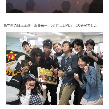
高専祭の目玉企画「近藤薫withB☆同士LIVE」は大盛況でした