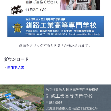
画面をクリックするとＰＤＦが表示されます。
ダウンロード
・
参加申込書
独立行政法人
国立高等専門学校機構
釧路工業高等専門学校
〒084-0916
北海道釧路市大楽毛西2丁目32番1号