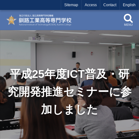
Sitemap
Access
Contact
English
MENU
平成25年度ICT普及・研
究開発推進セミナーに参
加しました