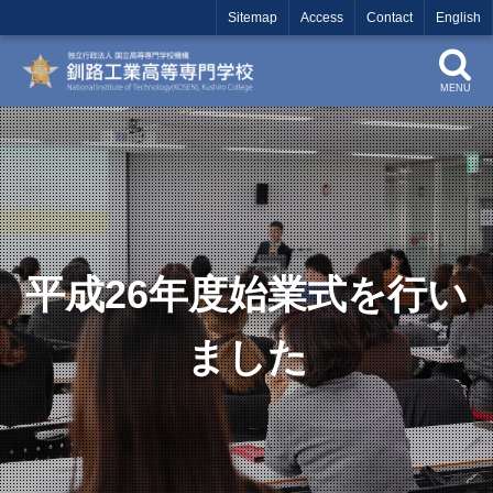
Sitemap
Access
Contact
English
MENU
平成26年度始業式を行い
ました