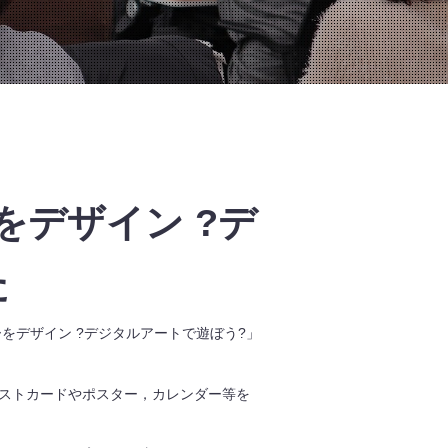
デザイン ?デ
た
をデザイン ?デジタルアートで遊ぼう?」
ストカードやポスター，カレンダー等を