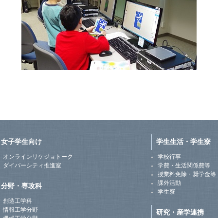
女子学生向け
学生生活・学生寮
オンラインリケジョトーク
学校行事
ダイバーシティ推進室
学費・生活関係費等
授業料免除・奨学金等
課外活動
分野・専攻科
学生寮
創造工学科
情報工学分野
研究・産学連携