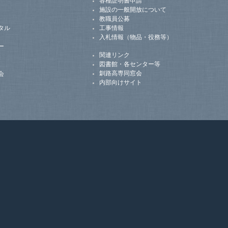
各種証明書申請
施設の一般開放について
教職員公募
タル
工事情報
入札情報（物品・役務等）
ー
関連リンク
図書館・各センター等
釧路高専同窓会
会
内部向けサイト