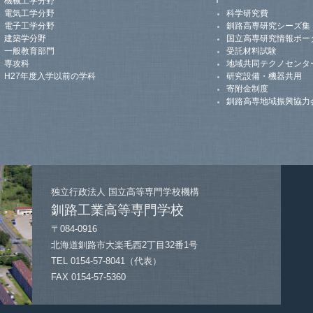
機械工学分野
電気工学分野
科学研究費
電子工学分野
釧路高専研究シーズ集
建築学分野
国立高専研究情報ポー
一般教育部門
受託材料試験
専攻科
地域共同テクノセンタ
H27年度入学以前の学科
研究設備・機器共用
寄附金制度
釧路高専地域振興協力
独立行政法人
国立高等専門学校機構
釧路工業高等専門学校
〒084-0916
北海道釧路市大楽毛西2丁目32番1号
TEL 0154-57-8041（代表）
FAX 0154-57-5360