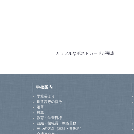
カラフルなポストカードが完成
学校案内
学校長より
釧路高専の特徴
沿革
校章
教育・学習目標
組織・役職員・教職員数
三つの方針（本科・専攻科）