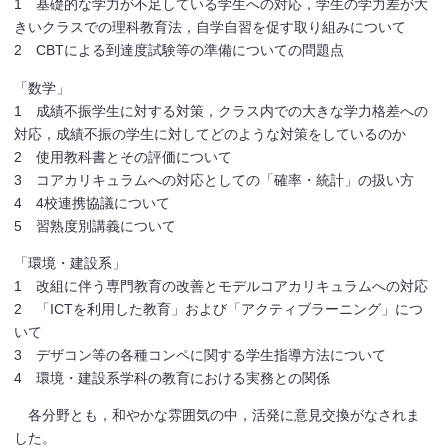
1 基礎的な学力が不足している学生への対応，学生の学力差が大
きいクラスでの理科教育法，自学自習を促す取り組みについて
2 CBTによる到達度試験等の準備についての問題点
「数学」
1 成績不振学生に対する対策，クラス内での大きな学力格差への
対応，成績不振の学生に対してどのような対策をしているのか
2 使用教科書とその評価について
3 コアカリキュラムへの対応としての「確率・統計」の扱い方
4 4校連携協議について
5 習熟度別講義について
「環境・建設系」
1 改組に伴う専門教育の改善とモデルコアカリキュラムへの対応
2 「ICTを利用した教育」および「アクティブラーニング」につ
いて
3 デザコン等の各種コンペに関する学生指導方法について
4 環境・建設系学科の教育における実務との関係
各分野とも，和やかな雰囲気の中，活発に意見交換がなされま
した。