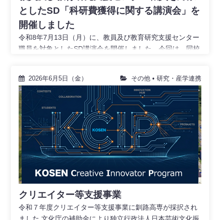
としたSD「科研費獲得に関する講演会」を
開催しました
令和8年7月13日（月）に、教員及び教育研究支援センター
職員を対象としたSD講演会を開催しました。今回は、同校
創造工学科電子工学分野の井戸川槙之介准教授及び情
2026年6月5日（金）
その他
•
研究・産学連携
クリエイター等支援事業
令和７年度クリエイター等支援事業に釧路高専が採択され
ました 文化庁の補助金により独立行政法人日本芸術文化振