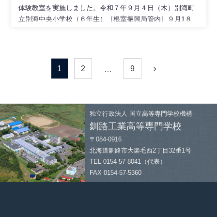
体験教室を実施しました。令和７年９月４日（木）別海町
立別海中央小学校（６年生）［根室振興局管内］９月1８
日
1
2
9
…
独立行政法人
国立高等専門学校機構
釧路工業高等専門学校
〒084-0916
北海道釧路市大楽毛西2丁目32番1号
TEL 0154-57-8041（代表）
FAX 0154-57-5360