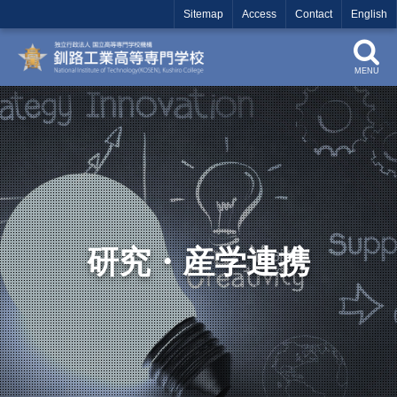
Sitemap
Access
Contact
English
MENU
研究・産学連携