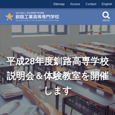
Sitemap
Access
Contact
English
MENU
平成28年度釧路高専学校
説明会＆体験教室を開催
します