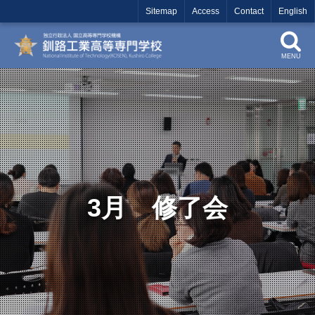
Sitemap
Access
Contact
English
MENU
3月 修了会