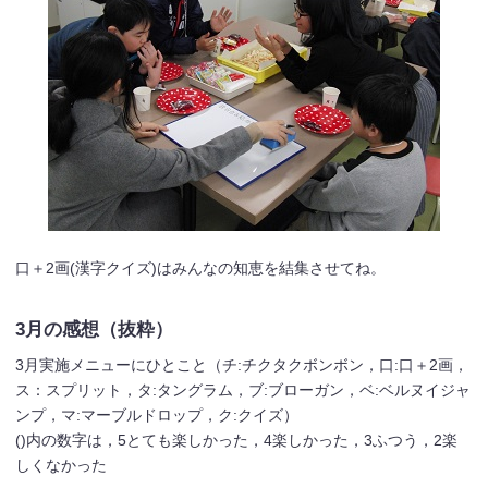
口＋2画(漢字クイズ)はみんなの知恵を結集させてね。
3月の感想（抜粋）
3月実施メニューにひとこと（チ:チクタクボンボン，口:口＋2画，
ス：スプリット，タ:タングラム，ブ:ブローガン，ベ:ベルヌイジャ
ンプ，マ:マーブルドロップ，ク:クイズ）
()内の数字は，5とても楽しかった，4楽しかった，3ふつう，2楽
しくなかった