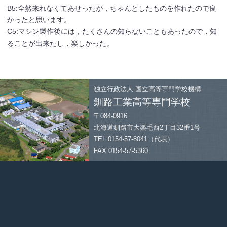
B5:全然来れなくてあせったが，ちゃんとしたものを作れたので良
かったと思います。
C5:マシン製作後には，たくさんの知らないこともあったので，知
ることが出来たし，楽しかった。
独立行政法人
国立高等専門学校機構
釧路工業高等専門学校
〒084-0916
北海道釧路市大楽毛西2丁目32番1号
TEL 0154-57-8041（代表）
FAX 0154-57-5360