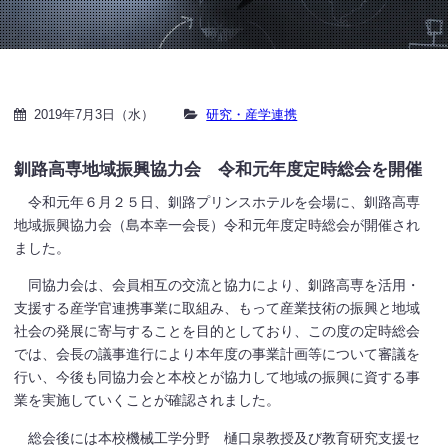
2019年7月3日（水）
研究・産学連携
釧路高専地域振興協力会 令和元年度定時総会を開催
令和元年６月２５日、釧路プリンスホテルを会場に、釧路高専
地域振興協力会（島本幸一会長）令和元年度定時総会が開催され
ました。
同協力会は、会員相互の交流と協力により、釧路高専を活用・
支援する産学官連携事業に取組み、もって産業技術の振興と地域
社会の発展に寄与することを目的としており、この度の定時総会
では、会長の議事進行により本年度の事業計画等について審議を
行い、今後も同協力会と本校とが協力して地域の振興に資する事
業を実施していくことが確認されました。
総会後には本校機械工学分野 樋口泉教授及び教育研究支援セ