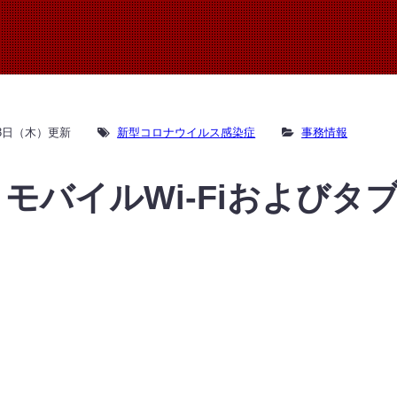
月3日（木）更新
新型コロナウイルス感染症
事務情報
モバイルWi-Fiおよびタ
令和２年
釧路工業高
小 林