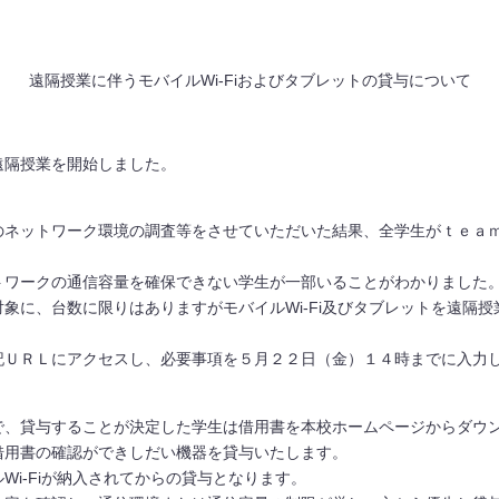
遠隔授業に伴うモバイルWi-Fiおよびタブレットの貸与について
隔授業を開始しました。
ネットワーク環境の調査等をさせていただいた結果、全学生がｔｅａ
ワークの通信容量を確保できない学生が一部いることがわかりました
に、台数に限りはありますがモバイルWi-Fi及びタブレットを遠隔
ＵＲＬにアクセスし、必要事項を５月２２日（金）１４時までに入力
、貸与することが決定した学生は借用書を本校ホームページからダウ
借用書の確認ができしだい機器を貸与いたします。
i-Fiが納入されてからの貸与となります。