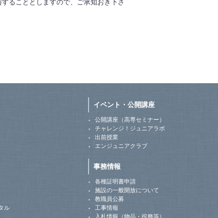
与することとしますので、ご承知おき下さ
イベント・公開講座
公開講座（高専セミナー）
チャレンジ！ジュニアラボ
出前授業
エンジュニアクラブ
事務情報
各種証明書申請
施設の一般開放について
教職員公募
タル
工事情報
入札情報（物品・役務等）