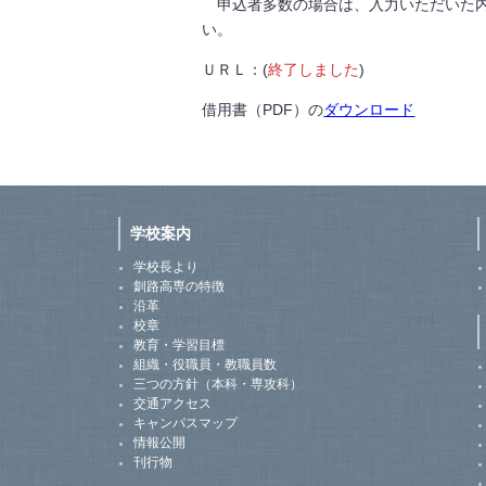
申込者多数の場合は、入力いただいた内
い。
ＵＲＬ：(
終了しました
)
借用書（PDF）の
ダウンロード
学校案内
学校長より
釧路高専の特徴
沿革
校章
教育・学習目標
組織・役職員・教職員数
三つの方針（本科・専攻科）
交通アクセス
キャンパスマップ
情報公開
刊行物