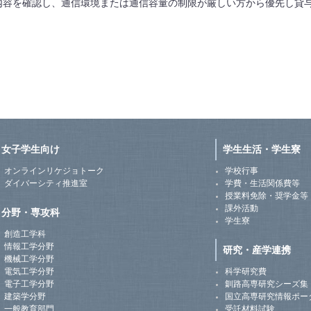
容を確認し、通信環境または通信容量の制限が厳しい方から優先し貸
女子学生向け
学生生活・学生寮
オンラインリケジョトーク
学校行事
ダイバーシティ推進室
学費・生活関係費等
授業料免除・奨学金等
課外活動
分野・専攻科
学生寮
創造工学科
情報工学分野
研究・産学連携
機械工学分野
電気工学分野
科学研究費
電子工学分野
釧路高専研究シーズ集
建築学分野
国立高専研究情報ポー
一般教育部門
受託材料試験