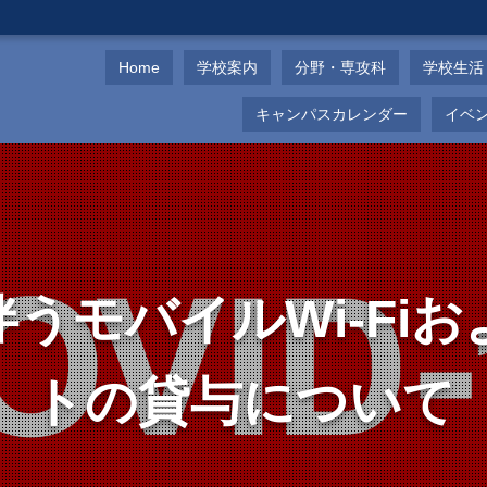
Home
学校案内
分野・専攻科
学校生活
キャンパスカレンダー
イベ
うモバイルWi-Fi
トの貸与について