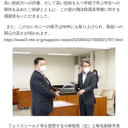
高い技術力への評価、そして高い技術をもつ学校で学ぶ学生への
期待を込めたご挨拶とともに、この度の飛沫防護具寄贈に対する
感謝状をいただきました。
また、このセレモニーの様子はNHKにも取り上げられ、取組への
関心の高さが伺われます。
https://www3.nhk.or.jp/sapporo-news/20200602/7000021707.html
フェイスシールド等を授受する小林校長（左）と蝦名釧路市長