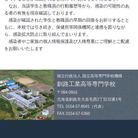
なお、当該学生と教職員の行動履歴等から、感染の可能性のあ
る者の有無を現在確認しております。
感染が確認された学生と教職員の早期の回復をお祈りするとと
もに、本校では引き続き、保健所等関係機関と連携を図りなが
ら、感染拡大防止に取り組んでまいります。
感染者やご家族の個人情報保護及び人権尊重にご理解とご配慮
をお願いいたします
独立行政法人
国立高等専門学校機構
釧路工業高等専門学校
〒084-0916
北海道釧路市大楽毛西2丁目32番1号
TEL 0154-57-8041（代表）
FAX 0154-57-5360