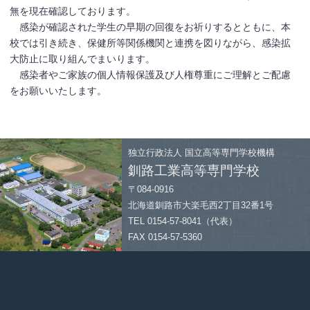
無を現在確認しております。
感染が確認された学生の早期の回復をお祈りするとともに、本
校では引き続き、保健所等関係機関と連携を図りながら、感染拡
大防止に取り組んでまいります。
感染者やご家族の個人情報保護及び人権尊重にご理解とご配慮
をお願いいたします。
独立行政法人
国立高等専門学校機構
釧路工業高等専門学校
〒084-0916
北海道釧路市大楽毛西2丁目32番1号
TEL 0154-57-8041（代表）
FAX 0154-57-5360