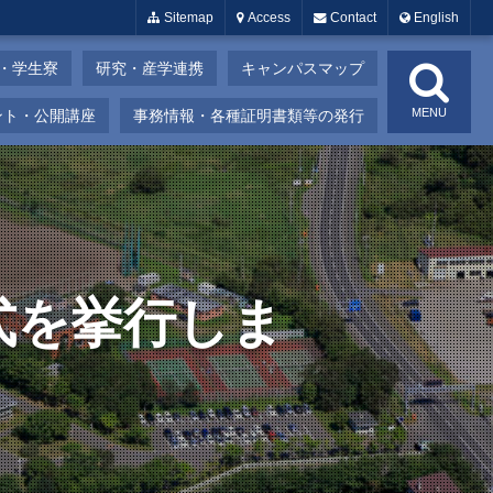
Sitemap
Access
Contact
English
・学生寮
研究・産学連携
キャンパスマップ
MENU
ント・公開講座
事務情報・各種証明書類等の発行
式を挙行しま