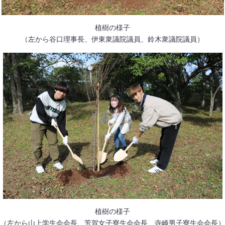
植樹の様子
（左から谷口理事長、伊東衆議院議員、鈴木衆議院議員）
植樹の様子
（左から山上学生会会長、芳賀女子寮生会会長、寺崎男子寮生会会長）