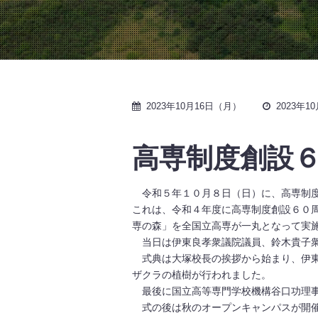
2023年10月16日（月）
2023年
高専制度創設
令和５年１０月８日（日）に、高専制度
これは、令和４年度に高専制度創設６０
専の森」を全国立高専が一丸となって実
当日は伊東良孝衆議院議員、鈴木貴子衆
式典は大塚校長の挨拶から始まり、伊東
ザクラの植樹が行われました。
最後に国立高等専門学校機構谷口功理事
式の後は秋のオープンキャンパスが開催