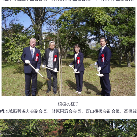
植樹の様子
﨑地域振興協力会副会長、財原同窓会会長、西山後援会副会長、高橋後