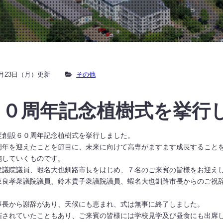
10月23日（月）更新
その他
６０周年記念植樹式を挙行
創設６０周年記念植樹式を挙行しました。
周年を迎えたことを節目に、未来に向けて高専がますます成長すること
施していくものです。
議院議員、蝦名大也釧路市長をはじめ、７名のご来賓の皆様をお迎え
良孝衆議院議員、鈴木貴子衆議院議員、蝦名大也釧路市長からのご祝
長から謝辞があり、天候にも恵まれ、式は無事に終了しました。
されていたこともあり、ご来賓の皆様には学校見学及び昼食にも出席