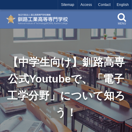
Sitemap
Access
Contact
English
MENU
【中学生向け】釧路高専
公式Youtubeで、「電子
工学分野」について知ろ
う！