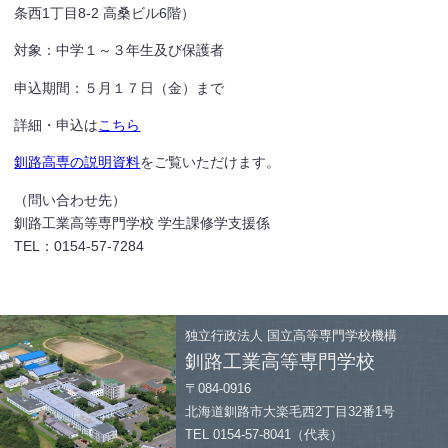
条西1丁目8-2 高桑ビル6階）
対象：中学１～３年生及び保護者
申込期間：５月１７日（金）まで
詳細・申込は
こちら
釧路高専の説明資料
をご覧いただけます。
（問い合わせ先）
釧路工業高等専門学校 学生課修学支援係
TEL：0154-57-7284
独立行政法人
国立高等専門学校機構
釧路工業高等専門学校
〒084-0916
北海道釧路市大楽毛西2丁目32番1号
TEL 0154-57-8041（代表）