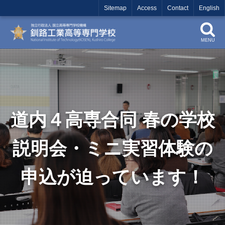
Sitemap
Access
Contact
English
MENU
道内４高専合同 春の学校
説明会・ミニ実習体験の
申込が迫っています！