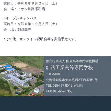
実施日：令和６年９月２８日（土）
会 場：イオン釧路昭和店
○オープンキャンパス
実施日：令和６年１０月５日（土）
会 場：釧路高専
○その他、オンライン説明会等を実施予定です。
独立行政法人
国立高等専門学校機構
釧路工業高等専門学校
〒084-0916
北海道釧路市大楽毛西2丁目32番1号
TEL 0154-57-8041（代表）
FAX 0154-57-5360