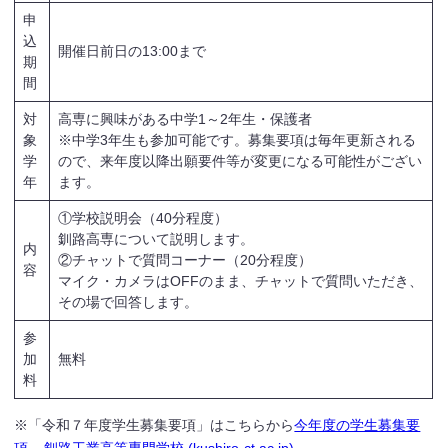
申
込
開催日前日の13:00まで
期
間
対
高専に興味がある中学1～2年生・保護者
象
※中学3年生も参加可能です。募集要項は毎年更新される
学
ので、来年度以降出願要件等が変更になる可能性がござい
年
ます。
①学校説明会（40分程度）
釧路高専について説明します。
内
②チャットで質問コーナー（20分程度）
容
マイク・カメラはOFFのまま、チャットで質問いただき、
その場で回答します。
参
加
無料
料
※「令和７年度学生募集要項」はこちらから
今年度の学生募集要
項 – 釧路工業高等専門学校 (kushiro-ct.ac.jp)