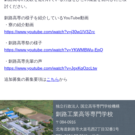
討ください。
釧路高専の様子を紹介しているYouTube動画
・寮の紹介動画
https://www.youtube.com/watch?v=j30w1IV3Zrc
・釧路高専祭の様子
https://www.youtube.com/watch?v=YKWMBWu-EpQ
・釧路高専先輩の声
https://www.youtube.com/watch?v=JgxKqOzcLtw
追加募集の募集要項は
こちら
から
独立行政法人
国立高等専門学校機構
釧路工業高等専門学校
〒084-0916
北海道釧路市大楽毛西2丁目32番1号