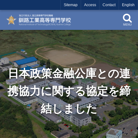
Sitemap
Access
Contact
English
MENU
日本政策金融公庫との連
携協力に関する協定を締
結しました