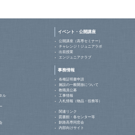
イベント・公開講座
公開講座（高専セミナー）
チャレンジ！ジュニアラボ
出前授業
エンジュニアクラブ
事務情報
各種証明書申請
施設の一般開放について
教職員公募
タル
工事情報
入札情報（物品・役務等）
ー
関連リンク
図書館・各センター等
釧路高専同窓会
会
内部向けサイト