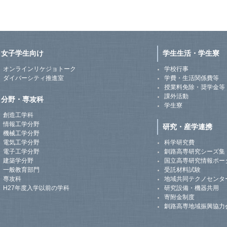
女子学生向け
学生生活・学生寮
オンラインリケジョトーク
学校行事
ダイバーシティ推進室
学費・生活関係費等
授業料免除・奨学金等
課外活動
分野・専攻科
学生寮
創造工学科
情報工学分野
研究・産学連携
機械工学分野
電気工学分野
科学研究費
電子工学分野
釧路高専研究シーズ集
建築学分野
国立高専研究情報ポー
一般教育部門
受託材料試験
専攻科
地域共同テクノセンタ
H27年度入学以前の学科
研究設備・機器共用
寄附金制度
釧路高専地域振興協力