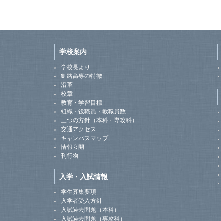
学校案内
学校長より
釧路高専の特徴
沿革
校章
教育・学習目標
組織・役職員・教職員数
三つの方針（本科・専攻科）
交通アクセス
キャンパスマップ
情報公開
刊行物
入学・入試情報
学生募集要項
入学者受入方針
入試過去問題（本科）
入試過去問題（専攻科）