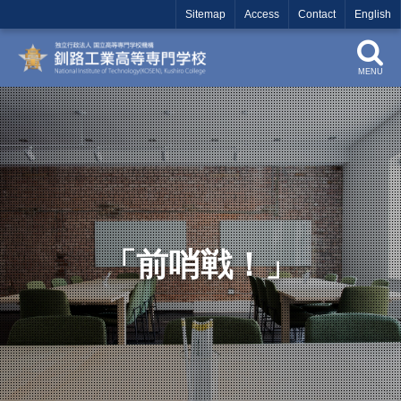
Sitemap
Access
Contact
English
MENU
「前哨戦！」