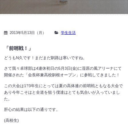
2013年5月13日（月）
学生生活
「前哨戦！」
どうもN久です！まだまだ釧路は寒いですね。
さて我々卓球部は4連休初日の5月3日(金)に湿原の風アリーナにて
開催された「会長杯兼高校釧根オープン」に参戦してきました！
この大会は1?3年生にとっては夏の高体連の前哨戦ともなる大会で
あり今年こそはと全道を狙う僕達はとても気合いが入っていまし
た。
肝心の結果は以下の通りです。
(高校生)