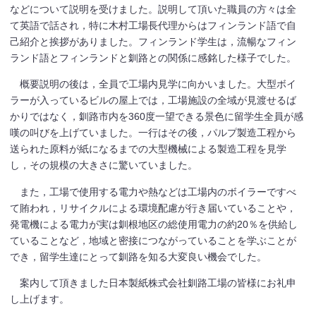
などについて説明を受けました。説明して頂いた職員の方々は全
て英語で話され，特に木村工場長代理からはフィンランド語で自
己紹介と挨拶がありました。フィンランド学生は，流暢なフィン
ランド語とフィンランドと釧路との関係に感銘した様子でした。
概要説明の後は，全員で工場内見学に向かいました。大型ボイ
ラーが入っているビルの屋上では，工場施設の全域が見渡せるば
かりではなく，釧路市内を360度一望できる景色に留学生全員が感
嘆の叫びを上げていました。一行はその後，パルプ製造工程から
送られた原料が紙になるまでの大型機械による製造工程を見学
し，その規模の大きさに驚いていました。
また，工場で使用する電力や熱などは工場内のボイラーですべ
て賄われ，リサイクルによる環境配慮が行き届いていることや，
発電機による電力が実は釧根地区の総使用電力の約20％を供給し
ていることなど，地域と密接につながっていることを学ぶことが
でき，留学生達にとって釧路を知る大変良い機会でした。
案内して頂きました日本製紙株式会社釧路工場の皆様にお礼申
し上げます。