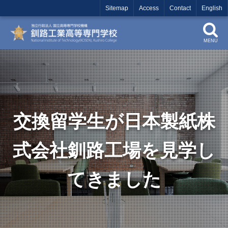
Sitemap
Access
Contact
English
MENU
交換留学生が日本製紙株
式会社釧路工場を見学し
てきました