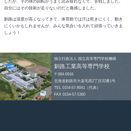
したが、その球の回転がうまく読み取れなくて、苦戦しました。
自分にはその技術が足りないのだと痛感しました。
釧路は湿度が高くなってきて、体育館では汗は乾きにくく、動き
にくいかもしれませんが、みんな気合いを入れて頑張っていきま
しょう！
独立行政法人
国立高等専門学校機構
釧路工業高等専門学校
〒084-0916
北海道釧路市大楽毛西2丁目32番1号
TEL 0154-57-8041（代表）
FAX 0154-57-5360