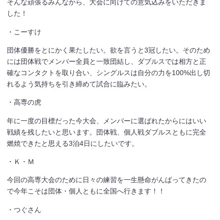
そんな頑張るみんなから、大会に向けての意気込みをいただきま
した！
・こーすけ
団体優勝をとにかく果たしたい。欲を言うと3冠したい。そのため
には団体戦でメンバー全員と一致団結し、ダブルスでは相方と正
確なコンタクトを取り合い、シングルスは自分の力を100%出し切
れるよう気持ちを引き締めて試合に臨みたい。
・高専の虎
年に一度の目標だった今大会、メンバーに選ばれたからにはいい
戦績を残したいと思います。団体戦、個人戦ダブルスともに完全
燃焼できたと思える3泊4日にしたいです。
・Ｋ・Ｍ
今回の高専大会のために日々の練習を一生懸命がんばってきたの
で今年こそは団体・個人ともに全国へ行きます！！
・つぐさん