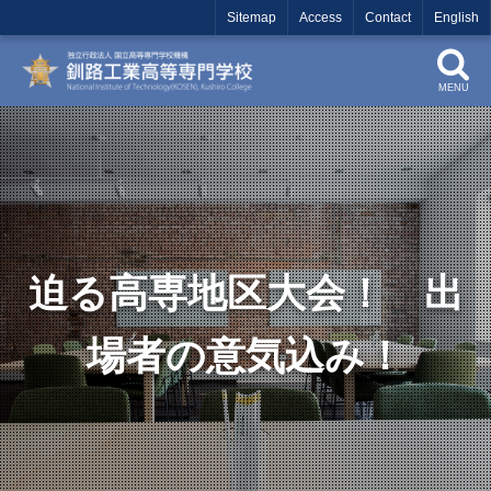
Sitemap
Access
Contact
English
MENU
迫る高専地区大会！ 出
場者の意気込み！