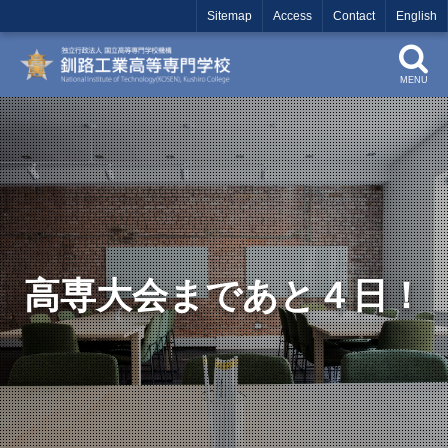
Sitemap
Access
Contact
English
MENU
高専大会まであと４日！