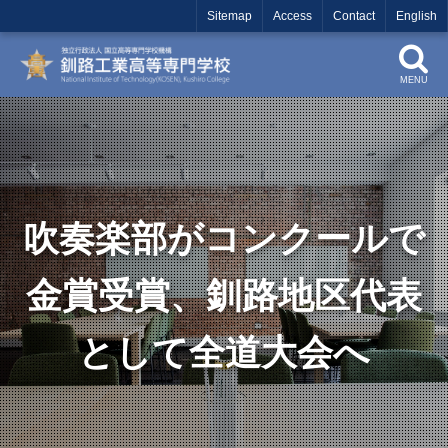
Sitemap
Access
Contact
English
MENU
吹奏楽部がコンクールで
金賞受賞、釧路地区代表
として全道大会へ