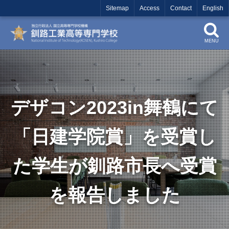
Sitemap
Access
Contact
English
MENU
デザコン2023in舞鶴にて
「日建学院賞」を受賞し
た学生が釧路市長へ受賞
を報告しました