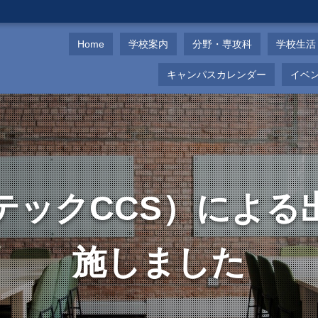
Home
学校案内
分野・専攻科
学校生活
キャンパスカレンダー
イベ
テックCCS）による
施しました