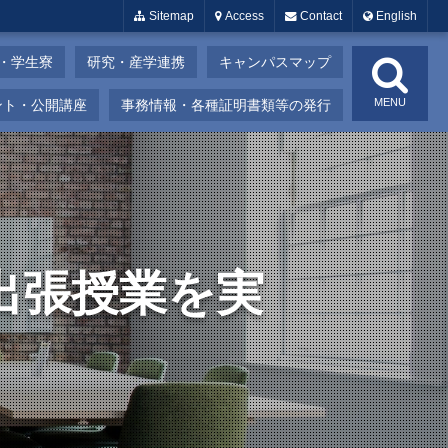
Sitemap
Access
Contact
English
・学生寮
研究・産学連携
キャンパスマップ
MENU
ント・公開講座
事務情報・各種証明書類等の発行
出張授業を実