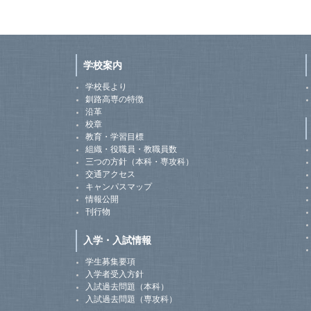
学校案内
学校長より
釧路高専の特徴
沿革
校章
教育・学習目標
組織・役職員・教職員数
三つの方針（本科・専攻科）
交通アクセス
キャンパスマップ
情報公開
刊行物
入学・入試情報
学生募集要項
入学者受入方針
入試過去問題（本科）
入試過去問題（専攻科）