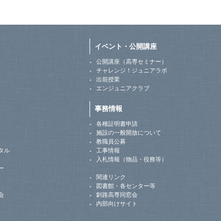
イベント・公開講座
公開講座（高専セミナー）
チャレンジ！ジュニアラボ
出前授業
エンジュニアクラブ
事務情報
各種証明書申請
施設の一般開放について
教職員公募
タル
工事情報
入札情報（物品・役務等）
ー
関連リンク
図書館・各センター等
釧路高専同窓会
会
内部向けサイト