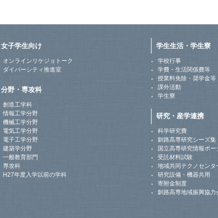
女子学生向け
学生生活・学生寮
オンラインリケジョトーク
学校行事
ダイバーシティ推進室
学費・生活関係費等
授業料免除・奨学金等
課外活動
分野・専攻科
学生寮
創造工学科
情報工学分野
研究・産学連携
機械工学分野
電気工学分野
科学研究費
電子工学分野
釧路高専研究シーズ集
建築学分野
国立高専研究情報ポー
一般教育部門
受託材料試験
専攻科
地域共同テクノセンタ
H27年度入学以前の学科
研究設備・機器共用
寄附金制度
釧路高専地域振興協力