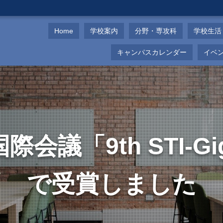
Home
学校案内
分野・専攻科
学校生活
キャンパスカレンダー
イベ
議「9th STI-Gig
で受賞しました