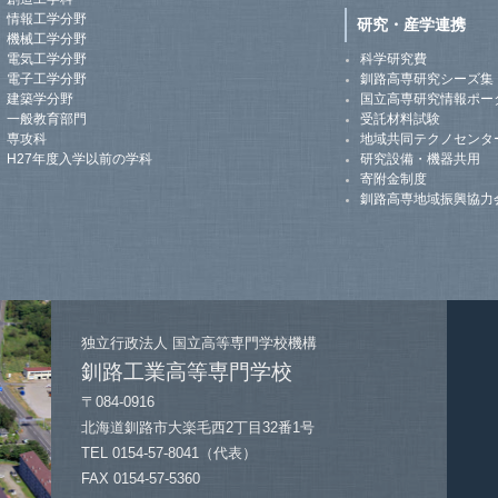
情報工学分野
研究・産学連携
機械工学分野
電気工学分野
科学研究費
電子工学分野
釧路高専研究シーズ集
建築学分野
国立高専研究情報ポー
一般教育部門
受託材料試験
専攻科
地域共同テクノセンタ
H27年度入学以前の学科
研究設備・機器共用
寄附金制度
釧路高専地域振興協力
独立行政法人
国立高等専門学校機構
釧路工業高等専門学校
〒084-0916
北海道釧路市大楽毛西2丁目32番1号
TEL 0154-57-8041（代表）
FAX 0154-57-5360