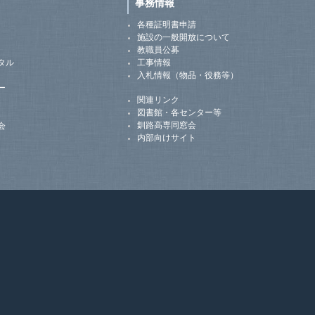
事務情報
各種証明書申請
施設の一般開放について
教職員公募
タル
工事情報
入札情報（物品・役務等）
ー
関連リンク
図書館・各センター等
釧路高専同窓会
会
内部向けサイト