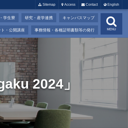
Sitemap
Access
Contact
English
・学生寮
研究・産学連携
キャンパスマップ
MENU
ント・公開講座
事務情報・各種証明書類等の発行
aku 2024」