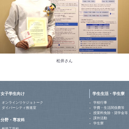
松井さん
女子学生向け
学生生活・学生寮
オンラインリケジョトーク
学校行事
ダイバーシティ推進室
学費・生活関係費等
授業料免除・奨学金等
課外活動
分野・専攻科
学生寮
創造工学科