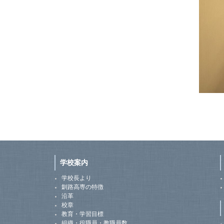
学校案内
学校長より
釧路高専の特徴
沿革
校章
教育・学習目標
組織・役職員・教職員数