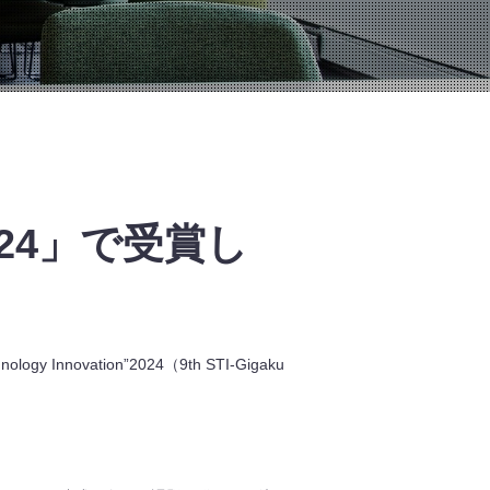
2024」で受賞し
y Innovation”2024（9th STI-Gigaku