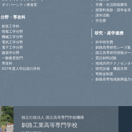
ダイバーシティ推進室
学費・生活関係費等
授業料免除・奨学金等
課外活動
分野・専攻科
学生寮
創造工学科
情報工学分野
研究・産学連携
機械工学分野
電気工学分野
科学研究費
電子工学分野
釧路高専研究シーズ集
建築学分野
国立高専研究情報ポー
一般教育部門
受託材料試験
専攻科
地域共同テクノセンタ
H27年度入学以前の学科
研究設備・機器共用
寄附金制度
釧路高専地域振興協力
独立行政法人
国立高等専門学校機構
釧路工業高等専門学校