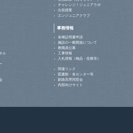
チャレンジ！ジュニアラボ
出前授業
エンジュニアクラブ
事務情報
各種証明書申請
施設の一般開放について
教職員公募
タル
工事情報
入札情報（物品・役務等）
ー
関連リンク
図書館・各センター等
釧路高専同窓会
会
内部向けサイト