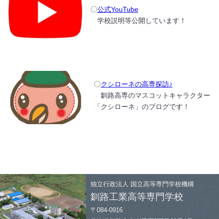
〇
公式YouTube
学校説明等公開しています！
〇
クシローネの高専探訪♪
釧路高専のマスコットキャラクター
「クシローネ」のブログです！
独立行政法人
国立高等専門学校機構
釧路工業高等専門学校
〒084-0916