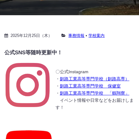
2025年12月25日（木）
事務情報
•
学校案内
公式SNS等随時更新中！
〇公式Instagram
・
釧路工業高等専門学校（釧路高専）
・
釧路工業高等専門学校 保健室
・
釧路工業高等専門学校 「鶴翔寮」
イベント情報や日常などをお届けしま
す！