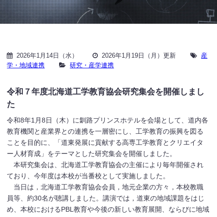
2026年1月14日（水）
2026年1月19日（月）更新
産
学・地域連携
研究・産学連携
令和７年度北海道工学教育協会研究集会を開催しまし
た
令和8年1月8日（木）に釧路プリンスホテルを会場として、道内各
教育機関と産業界との連携を一層密にし、工学教育の振興を図る
ことを目的に、「道東発展に貢献する高専工学教育とクリエイタ
ー人材育成」をテーマとした研究集会を開催しました。
本研究集会は、北海道工学教育協会の主催により毎年開催され
ており、今年度は本校が当番校として実施しました。
当日は，北海道工学教育協会会員，地元企業の方々，本校教職
員等、約30名が聴講しました。講演では，道東の地域課題をはじ
め、本校におけるPBL教育や今後の新しい教育展開、ならびに地域