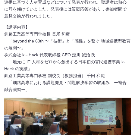
連携に基づく人材育成などについて発表が行われ、聴講者は熱心
に耳を傾けていました。発表後には質疑応答があり，参加者間で
意見交換が行われました。
【講演内容】
釧路工業高等専門学校長 長尾 和彦
「beyond the 60th 〜「技術」と「感性」を繋ぐ 地域連携型教育
の展開〜」
株式会社 k－Hack 代表取締役 CEO 澄川 誠治 氏
「地元に IT 人材をゼロから創出する日本初の官民連携事業 k-
Hack の実績」
釧路工業高等専門学校 副校長（教務担当） 千田 和範
「釧路高専における課題発見・問題解決学習の取組み ー複合
融合演習ー」