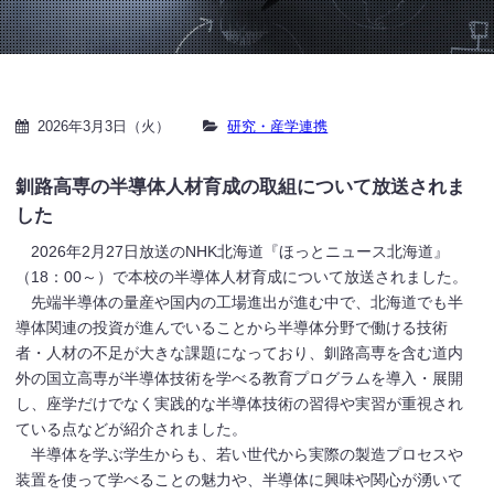
2026年3月3日（火）
研究・産学連携
釧路高専の半導体人材育成の取組について放送されま
した
2026年2月27日放送のNHK北海道『ほっとニュース北海道』
（18：00～）で本校の半導体人材育成について放送されました。
先端半導体の量産や国内の工場進出が進む中で、北海道でも半
導体関連の投資が進んでいることから半導体分野で働ける技術
者・人材の不足が大きな課題になっており、釧路高専を含む道内
外の国立高専が半導体技術を学べる教育プログラムを導入・展開
し、座学だけでなく実践的な半導体技術の習得や実習が重視され
ている点などが紹介されました。
半導体を学ぶ学生からも、若い世代から実際の製造プロセスや
装置を使って学べることの魅力や、半導体に興味や関心が湧いて