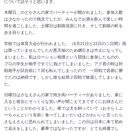
について話そうと思います。
木曜日、のどかさんの家でパーティーが開かれました。参加人数
は少なかったので残念でしたが、みんなでお酒を飲んで楽しい時
間を過ごしました。土曜日は釧路湿原に行き、そして釧路の町を
歩き回りました。
学校では体育大会が行われました。（6月21日と22日の二日間）雨
は降っていませんでしたが悪天候のため綱引きは中止になってし
まいました。私はローション相撲という競技に参加したものの、
プロの学生が相手ですぐに負けてしまいました。アク君の時は対
戦相手が試合前に７回も転んでしまったので、一回戦で容易に勝
てたのは納得です。しかし彼も結局２回戦で敗退してしまいまし
た。
日曜日はさなえさんの家で焼き肉パーティーがありました。家に
入ると彼女にそっくりな笑い声が聞こえてきてすぐにお姉さんだ
ということがわかりました。家では犬を飼っていて（おそらくぷ
ーちゃんという名前）食べてしまいたいほどかわいいと言ったら
さなえさんに恐れられてしまいました。この日は日本に来て初め
て花火をしました。豪華ではなかったですが、とても綺麗でし