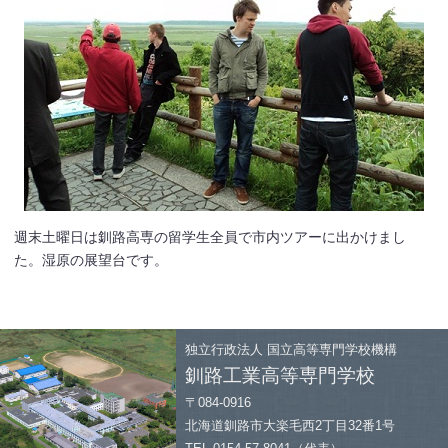
週末土曜日は釧路高専の留学生全員で市内ツアーに出かけまし
た。湿原の展望台です。
独立行政法人
国立高等専門学校機構
釧路工業高等専門学校
〒084-0916
北海道釧路市大楽毛西2丁目32番1号