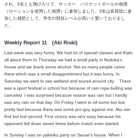
され、3名とも飛び入りで、サッカー、バスケットボールや相撲
（ローションを使用した相撲）に参加しました。3名は各競技に参
加した感想として、学生の競技レベルが高いと驚いておりまし
た。
Weekly Report 11 (Aki Riski)
Last week was very funny. We had lot of special classes and thats
all about them.In Thursday we had a small party in Nodoka’s
house and we drank some alcohol. Not so many people came
there which was a small disappointment but it was funny. In
Saturday we went to see wetland and toured around city. There
was a sport festival in school but because of rain rope-bulling was
canceled. I was surprised because reason was rain but I hardly
saw any rain on that day. On Friday I went to oil-sumo but lost
pretty fast because there was some pro-guy against me. Aku win
first but lost second. First victory was very easy because his
opponent fell down seven times before match even started.
In Sunday I was on yakiniku party on Sanae’s house. When I