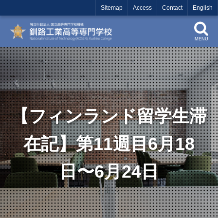
Sitemap
Access
Contact
English
MENU
【フィンランド留学生滞
在記】第11週目6月18
日〜6月24日