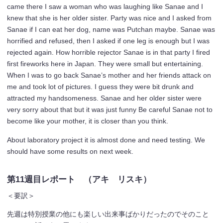
came there I saw a woman who was laughing like Sanae and I
knew that she is her older sister. Party was nice and I asked from
Sanae if I can eat her dog, name was Putchan maybe. Sanae was
horrified and refused, then I asked if one leg is enough but I was
rejected again. How horrible rejector Sanae is in that party I fired
first fireworks here in Japan. They were small but entertaining.
When I was to go back Sanae’s mother and her friends attack on
me and took lot of pictures. I guess they were bit drunk and
attracted my handsomeness. Sanae and her older sister were
very sorry about that but it was just funny Be careful Sanae not to
become like your mother, it is closer than you think.
About laboratory project it is almost done and need testing. We
should have some results on next week.
第11週目レポート （アキ リスキ）
＜要訳＞
先週は特別授業の他にも楽しい出来事ばかりだったのでそのこと