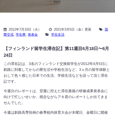
2012年7月10日（火）
2021年3月5日（金）更新
国
際交流
,
学生寮
,
発表会
学生生活
【フィンランド留学生滞在記】第11週目6月18日〜6月
24日
この滞在記は、3名のフィンランド交換留学生が2012年4月5日に
釧路に到着してからの寮生活や学校生活など、3ヵ月の留学体験と
おして色々感じた日本での生活、学校生活などを語って頂く滞在
記です。
今週分のレポートは、翌週に控えた滞在最後の研修成果発表会に
向けて忙しいせいか、残念ながらアキ君のレポートしか出てきま
せんでした。
今週は釧路高専恒例の春季校内体育大会が木曜日、金曜日に開催