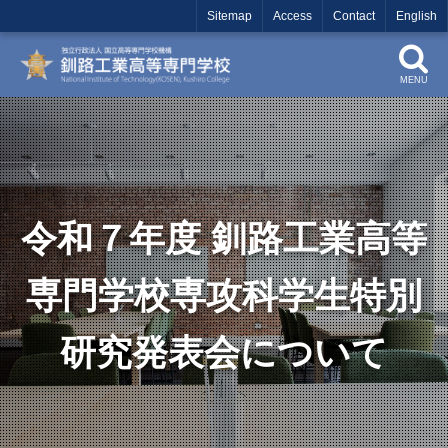
Sitemap
Access
Contact
English
MENU
令和７年度 釧路工業高等
専門学校専攻科学生特別
研究発表会について