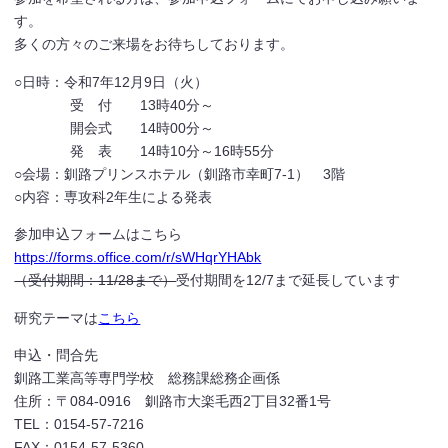
す。
多くの方々のご来場をお待ちしております。
○日時：令和7年12月9日（火）
受 付 13時40分～
開会式 14時00分～
発 表 14時10分～16時55分
○会場：釧路プリンスホテル（釧路市幸町7‐1） 3階
○内容：専攻科2年生による発表
参加申込フォームはこちら
https://forms.office.com/r/sWHqrYHAbk
（受付期間：11/28まで）
受付期間を12/7まで延長しています
研究テーマは
こちら
申込・問合先
釧路工業高等専門学校 総務課総務企画係
住所：〒084-0916 釧路市大楽毛西2丁目32番1号
TEL：0154-57-7216
FAX：0154-57-5360