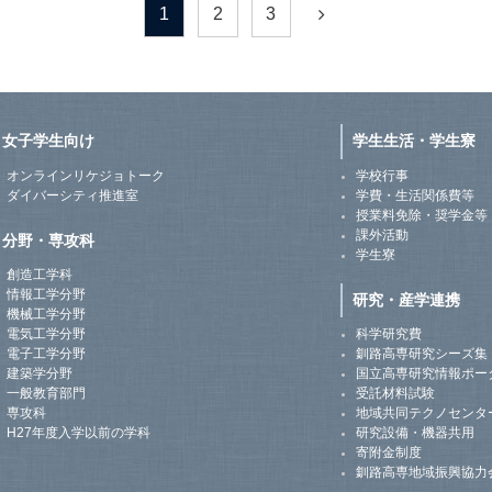
1
2
3
女子学生向け
学生生活・学生寮
オンラインリケジョトーク
学校行事
ダイバーシティ推進室
学費・生活関係費等
授業料免除・奨学金等
課外活動
分野・専攻科
学生寮
創造工学科
情報工学分野
研究・産学連携
機械工学分野
電気工学分野
科学研究費
電子工学分野
釧路高専研究シーズ集
建築学分野
国立高専研究情報ポー
一般教育部門
受託材料試験
専攻科
地域共同テクノセンタ
H27年度入学以前の学科
研究設備・機器共用
寄附金制度
釧路高専地域振興協力