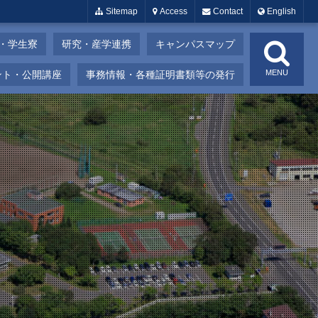
Sitemap
Access
Contact
English
・学生寮
研究・産学連携
キャンパスマップ
MENU
ント・公開講座
事務情報・各種証明書類等の発行