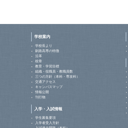
学校案内
学校長より
釧路高専の特徴
沿革
校章
教育・学習目標
組織・役職員・教職員数
三つの方針（本科・専攻科）
交通アクセス
キャンパスマップ
情報公開
刊行物
入学・入試情報
学生募集要項
入学者受入方針