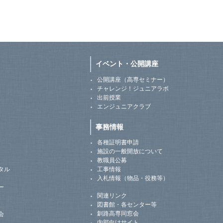
イベント・公開講座
公開講座（高専セミナー）
チャレンジ！ジュニアラボ
出前授業
エンジュニアクラブ
事務情報
各種証明書申請
施設の一般開放について
教職員公募
タル
工事情報
入札情報（物品・役務等）
ー
関連リンク
図書館・各センター等
釧路高専同窓会
会
内部向けサイト