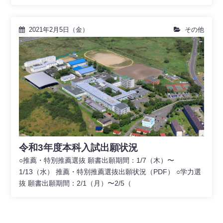
2021年2月5日（金）
その他
令和3年度本科入試出願状況
○推薦・特別推薦選抜 願書出願期間：1/7（木）〜
1/13（水） 推薦・特別推薦選抜出願状況（PDF） ○学力選
抜 願書出願期間：2/1（月）〜2/5（