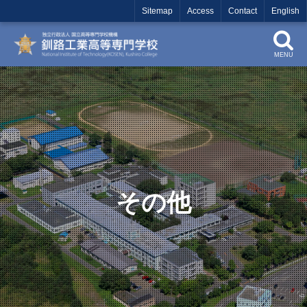
Sitemap
Access
Contact
English
MENU
その他