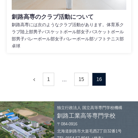
釧路高専のクラブ活動について
釧路高専には次のようなクラブ活動があります。体育系ク
ラブ陸上部男子バスケットボール部女子バスケットボール
部男子バレーボール部女子バレーボール部ソフトテニス部
卓球
1
15
16
…
独立行政法人
国立高等専門学校機構
釧路工業高等専門学校
〒084-0916
北海道釧路市大楽毛西2丁目32番1号